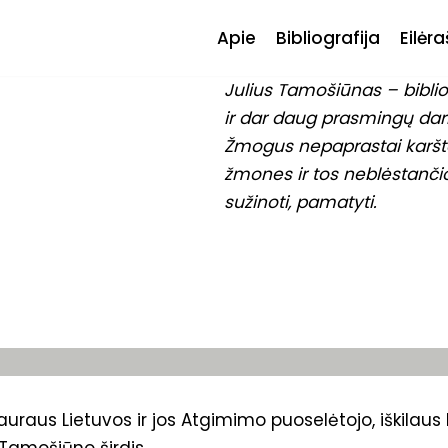
Apie
Bibliografija
Eilėra
Julius Tamošiūnas – biblio
ir dar daug prasmingų da
Žmogus nepaprastai karšta
žmones ir tos neblėstančio
sužinoti, pamatyti.
uraus Lietuvos ir jos Atgimimo puoselėtojo, iškilaus li