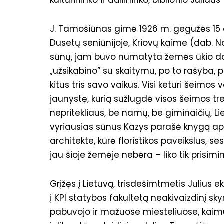
kultūrininko ir dailininko, bibliofilo Juliau
J. Tamošiūnas gimė 1926 m. gegužės 15 d
Dusetų seniūnijoje, Kriovų kaime (dab. N
sūnų, jam buvo numatyta žemės ūkio darb
„užsikabino” su skaitymu, po to rašyba, p
kitus tris savo vaikus. Visi keturi šeimos
jaunystę, kurią sužlugdė visos šeimos tremt
nepritekliaus, be namų, be giminaičių, Li
vyriausias sūnus Kazys parašė knygą apie
architekte, kūrė floristikos paveikslus,
jau šioje žemėje nebėra – liko tik prisimin
Grįžęs į Lietuvą, trisdešimtmetis Julius 
į KPI statybos fakultetą neakivaizdinį 
pabuvojo ir mažuose miesteliuose, kaimu