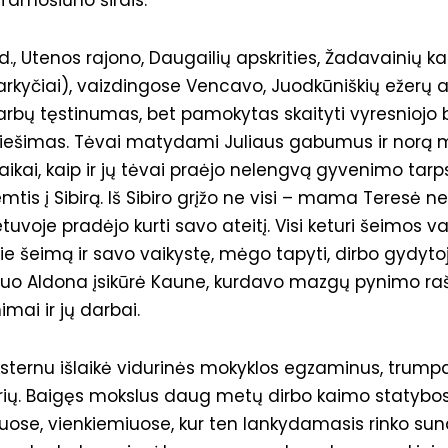
s Tamošiūno širdis.
., Utenos rajono, Daugailių apskrities, Žadavainių k
arkyčiai), vaizdingose Vencavo, Juodkūniškių ežerų a
ų tęstinumas, bet pamokytas skaityti vyresniojo bro
iešimas. Tėvai matydami Juliaus gabumus ir norą mokyt
 vaikai, kaip ir jų tėvai praėjo nelengvą gyvenimo tar
is į Sibirą. Iš Sibiro grįžo ne visi – mama Teresė nebe
etuvoje pradėjo kurti savo ateitį. Visi keturi šeimos 
 šeimą ir savo vaikystę, mėgo tapyti, dirbo gydytoju
 sesuo Aldona įsikūrė Kaune, kurdavo mazgų pynimo ra
imai ir jų darbai.
eksternu išlaikė vidurinės mokyklos egzaminus, trump
skyrių. Baigęs mokslus daug metų dirbo kaimo statybo
ose, vienkiemiuose, kur ten lankydamasis rinko suna