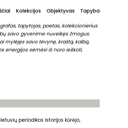
ščiai
Kolekcijos
Objektyvas
Tapyba
grafas, tapytojas, poetas, kolekcionierius
rbų savo gyvenime nuveikęs žmogus.
i mylėjęs savo tėvynę, kraštą, kalbą,
s energijos sėmėsi iš noro ieškoti,
etuvių periodikos istorijos kūrėjo,