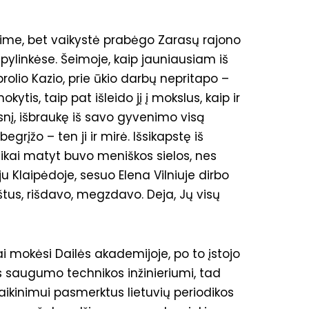
aime, bet vaikystė prabėgo Zarasų rajono
pylinkėse. Šeimoje, kaip jauniausiam iš
lio Kazio, prie ūkio darbų nepritapo –
is, taip pat išleido jį į mokslus, kaip ir
psnį, išbraukę iš savo gyvenimo visą
grįžo – ten ji ir mirė. Išsikapstę iš
vaikai matyt buvo meniškos sielos, nes
 Klaipėdoje, sesuo Elena Vilniuje dirbo
štus, rišdavo, megzdavo. Deja, Jų visų
ai mokėsi Dailės akademijoje, po to įstojo
s saugumo technikos inžinieriumi, tad
ikinimui pasmerktus lietuvių periodikos